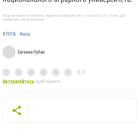
Якщо ви помітили помилку, виділіть необхідний текст і натисніть Ctrl + Enter, щоб
повідомити про це редакцію
#ЛОГА
#мэр
Евгения Рубан
0,0
Авторизуйтесь
, щоб оцінити