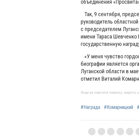
объединения «Просвита»
Так, 9 сентября, предс
руководитель областной
с председателем Луганс
имени Тараса Шевченко 
государственную награду 
«У меня чувство гордост
биографии является орг
Луганской области в мае 
отметил Виталий Комарн
Якщо ви помітили помилку, виділіть нео
#Награда
#Комарницкий
#