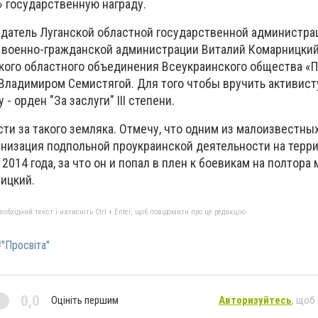
 государственную награду.
едатель Луганской областной государственной администрац
 военно-гражданской администрации Виталий Комарницки
кого областного объединения Всеукраинского общества «
Владимиром Семистягой. Для того чтобы вручить активист
- орден "За заслуги" III степени.
и за такого земляка. Отмечу, что одним из малоизвестных
анизация подпольной проукраинской деятельности на терр
2014 года, за что он и попал в плен к боевикам на полтора м
ицкий.
бхідний текст і натисніть Ctrl + Enter, щоб повідомити про це редакцію
"Просвіта"
0,0
Оцініть першим
Авторизуйтесь
, щоб