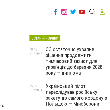
ОСТАННІ НОВИНИ
ЄС остаточно ухвалив
18:46
31 липня
рішення продовжити
тимчасовий захист для
українців до березня 2028
року – дипломат
Український пілот
15:00
31 липня
переслідував російську
ракету до самого кордону з
Польщею — Міноборони
ого