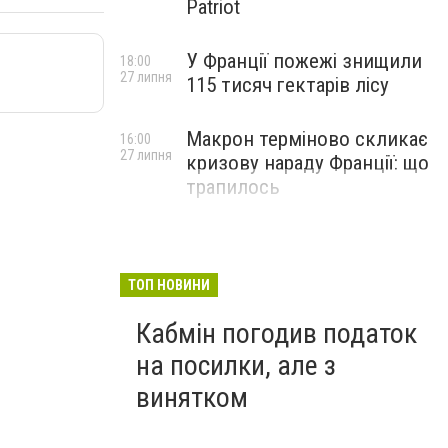
Patriot
У Франції пожежі знищили
18:00
27 липня
115 тисяч гектарів лісу
Макрон терміново скликає
16:00
27 липня
кризову нараду Франції: що
трапилось
ТОП НОВИНИ
Кабмін погодив податок
на посилки, але з
винятком