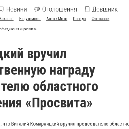
Новини
Оголошення
Довідник
Вакансії
Нерухомість
Авто / Мото
Погода
Фотозвіти
 объединения «Просвита»
кий вручил
твенную награду
телю областного
ния «Просвита»
 что Виталий Комарницкий вручил председателю областн