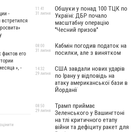
Обшуки у понад 100 ТЦК по
11:41
ии -
31 липня
Україні: ДБР почало
й встретился
масштабну операцію
Просвита»
"Чесний призов"
у
Кабмін погодив податок на
08:00
31 липня
посилки, але з винятком
 фактов его
итории
есяца », -
США завдали нових ударів
14:32
29 липня
по Ірану у відповідь на
атаку американської бази в
Йорданії
Трамп приймає
08:50
29 липня
Зеленського у Вашингтоні
на тлі критичного етапу
 оцінити
війни та дефіциту ракет для