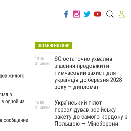
ОСТАННІ НОВИНИ
ЄС остаточно ухвалив
18:46
31 липня
рішення продовжити
тимчасовий захист для
дов жилого
українців до березня 2028
року – дипломат
гнал о
 в одной из
Український пілот
15:00
31 липня
переслідував російську
ракету до самого кордону з
 в сообщении.
Польщею — Міноборони