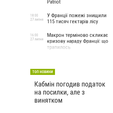
Patriot
У Франції пожежі знищили
18:00
27 липня
115 тисяч гектарів лісу
Макрон терміново скликає
16:00
27 липня
кризову нараду Франції: що
трапилось
ТОП НОВИНИ
Кабмін погодив податок
на посилки, але з
винятком