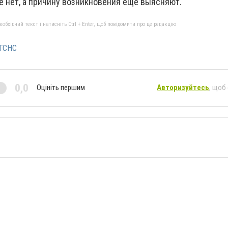
нет, а причину возникновения еще выясняют.
бхідний текст і натисніть Ctrl + Enter, щоб повідомити про це редакцію
ГСНС
0,0
Оцініть першим
Авторизуйтесь
, щоб