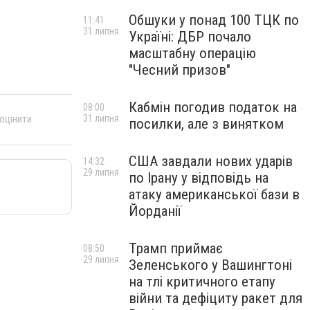
Обшуки у понад 100 ТЦК по
11:41
31 липня
Україні: ДБР почало
масштабну операцію
"Чесний призов"
Кабмін погодив податок на
08:00
31 липня
 оцінити
посилки, але з винятком
США завдали нових ударів
14:32
29 липня
по Ірану у відповідь на
атаку американської бази в
Йорданії
Трамп приймає
08:50
29 липня
Зеленського у Вашингтоні
на тлі критичного етапу
війни та дефіциту ракет для