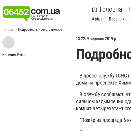
Головна
Афіша
Дозвілля
Головна
Подробности ночного пожара
13:22, 9 вересня 2019 р.
Подробно
Евгения Рубан
В пресс-службу ГСНС п
дома на проспекте Хими
В службе сообщают, что 
сильном задымлении одн
комнат четырехэтажного
"Пожар на площади 6 кв.