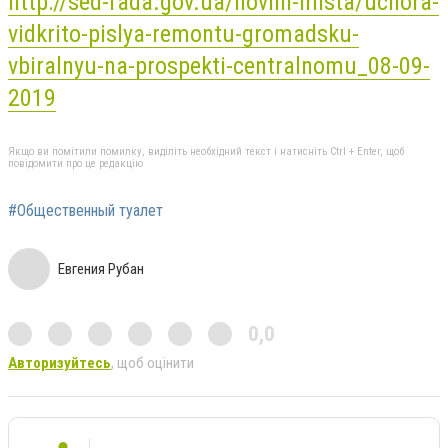
http://sed-rada.gov.ua/novini-mista/uchora-
vidkrito-pislya-remontu-gromadsku-
vbiralnyu-na-prospekti-centralnomu_08-09-
2019
Якщо ви помітили помилку, виділіть необхідний текст і натисніть Ctrl + Enter, щоб
повідомити про це редакцію
#Общественный туалет
Евгения Рубан
0,0
Авторизуйтесь
, щоб оцінити