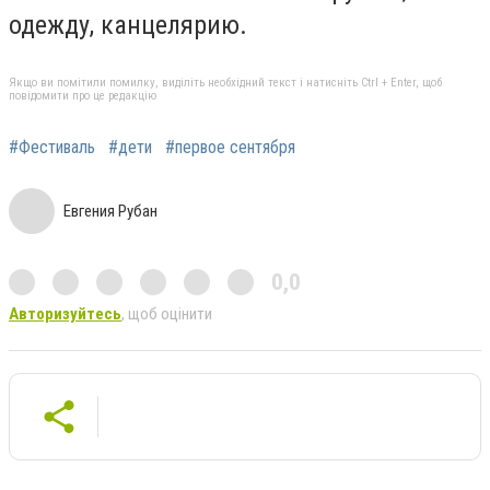
одежду, канцелярию.
Якщо ви помітили помилку, виділіть необхідний текст і натисніть Ctrl + Enter, щоб
повідомити про це редакцію
#Фестиваль
#дети
#первое сентября
Евгения Рубан
0,0
Авторизуйтесь
, щоб оцінити