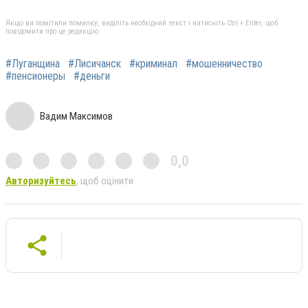
Якщо ви помітили помилку, виділіть необхідний текст і натисніть Ctrl + Enter, щоб
повідомити про це редакцію
#Луганщина
#Лисичанск
#криминал
#мошенничество
#пенсионеры
#деньги
Вадим Максимов
0,0
Авторизуйтесь
, щоб оцінити