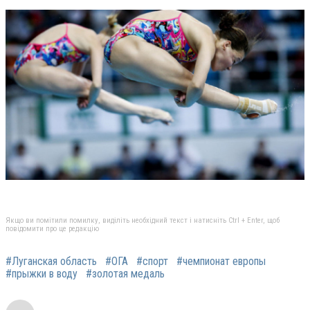
Якщо ви помітили помилку, виділіть необхідний текст і натисніть Ctrl + Enter, щоб
повідомити про це редакцію
#Луганская область
#ОГА
#спорт
#чемпионат европы
#прыжки в воду
#золотая медаль