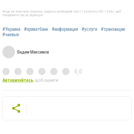
Якщо ви помітили помилку, виділіть необхідний текст і натисніть Ctrl + Enter, щоб
повідомити про це редакцію
#Украина
#приватбанк
#информация
#услуги
#транзакции
#чаевые
Вадим Максимов
0,0
Авторизуйтесь
, щоб оцінити