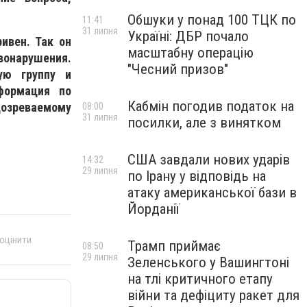
Обшуки у понад 100 ТЦК по
11:41
31 липня
Україні: ДБР почало
ивен. Так он
масштабну операцію
онарушения.
"Чесний призов"
ую группу и
формация по
Кабмін погодив податок на
дозреваемому
08:00
31 липня
посилки, але з винятком
США завдали нових ударів
14:32
29 липня
по Ірану у відповідь на
атаку американської бази в
Йорданії
 оцінити
Трамп приймає
08:50
29 липня
Зеленського у Вашингтоні
на тлі критичного етапу
війни та дефіциту ракет для