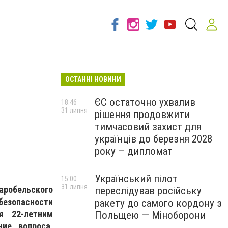
ОСТАННІ НОВИНИ
ЄС остаточно ухвалив
18:46
31 липня
рішення продовжити
тимчасовий захист для
українців до березня 2028
року – дипломат
Український пілот
15:00
31 липня
аробельского
переслідував російську
езопасности
ракету до самого кордону з
я 22-летним
Польщею — Міноборони
ие вопроса,