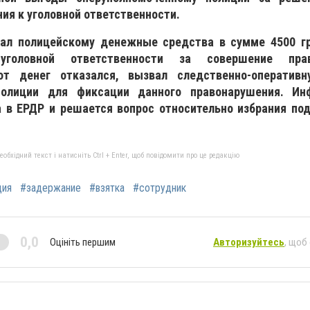
ия к уголовной ответственности.
л полицейскому денежные средства в сумме 4500 гр
головной ответственности за совершение прав
от денег отказался, вызвал следственно-оперативн
полиции для фиксации данного правонарушения. Ин
 в ЕРДР и решается вопрос относительно избрания по
бхідний текст і натисніть Ctrl + Enter, щоб повідомити про це редакцію
ция
#задержание
#взятка
#сотрудник
0,0
Оцініть першим
Авторизуйтесь
, щоб