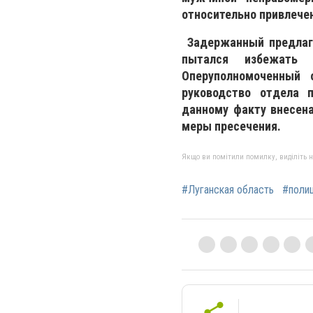
относительно привлечен
Задержанный предлага
пытался избежать у
Оперуполномоченный 
руководство отдела 
данному факту внесена
меры пресечения.
Якщо ви помітили помилку, виділіть нео
#Луганская область
#поли