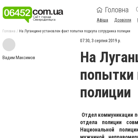
Головна
Афіша
Дозвілля
Головна
На Луганщине установлен факт попытки подкупа сотрудника полиции
07:30, 3 серпня 2019 р.
На Луган
Вадим Максимов
попытки 
полиции
Отдел коммуникации по
отдела полиции совм
Национальной полици
мужчиной неправомер