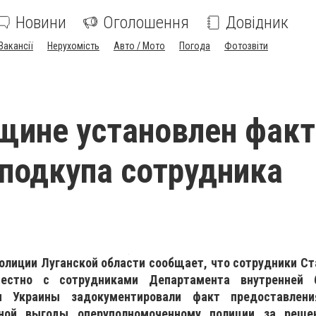
Новини
Оголошення
Довідник
Вакансії
Нерухомість
Авто / Мото
Погода
Фотозвіти
щине установлен факт
подкупа сотрудника
лиции Луганской области сообщает, что сотрудники Ст
естно с сотрудниками Департамента внутренней б
и Украины задокументировали факт предоставлени
ной выгоды оперуполномоченному полиции за решен