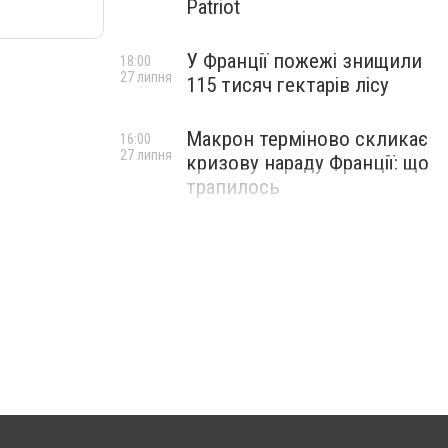
Patriot
У Франції пожежі знищили
18:00
27 липня
115 тисяч гектарів лісу
Макрон терміново скликає
16:00
27 липня
кризову нараду Франції: що
трапилось