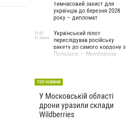
тимчасовий захист для
українців до березня 2028
року – дипломат
Український пілот
15:00
31 липня
переслідував російську
ракету до самого кордону з
Польщею — Міноборони
ТОП НОВИНИ
У Московській області
дрони уразили склади
Wildberries