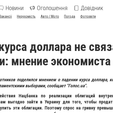
Новини
Оголошення
Довідник
Вакансії
Нерухомість
Авто / Мото
Погода
Фотозвіти
курса доллара не связ
: мнение экономиста
тников поделился мнением о падении курса доллара, ко
рламентскими выборами, сообщает "Голос.ua".
ствия Нацбанка по реализации облигаций внутрен
ам выгодно зайти в Украину для того, чтобы прода
купить эти облигации. Поэтому спрос на гривну превыш