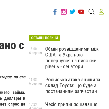
ОСТАННІ НОВИНИ
ано с
Обмін розвідданими між
18:00
6 серпня
США та Україною
повернувся на високий
рівень - сенатори
торое по его
Російська атака знищила
16:03
6 серпня
склад Toyota: що буде з
постачанням запчастин
него займа.
ть доллары и
Чехія припиняє надання
ает спрос на
17:23
4 серпня