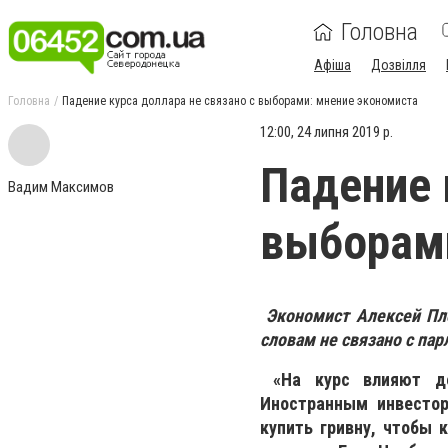
Головна
Афіша
Дозвілля
Головна
Падение курса доллара не связано с выборами: мнение экономиста
12:00, 24 липня 2019 р.
Падение 
Вадим Максимов
выборами
Экономист Алексей Пло
словам не связано с па
«На курс влияют дей
Иностранным инвестор
купить гривну, чтобы 