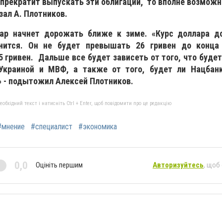
прекратит выпускать эти облигации, то вполне возможн
зал А. Плотников.
ар начнет дорожать ближе к зиме. «Курс доллара д
нится. Он не будет превышать 26 гривен до конца
5 гривен. Дальше все будет зависеть от того, что буде
краиной и МВФ, а также от того, будет ли Нацбан
» - подытожил Алексей Плотников.
бхідний текст і натисніть Ctrl + Enter, щоб повідомити про це редакцію
#мнение
#специалист
#экономика
0,0
Оцініть першим
Авторизуйтесь
, щоб