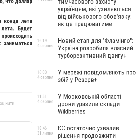
тимчасового захисту
о, что доллар
українцям, які ухиляються
від військового обов'язку:
о конца лета
як це працюватиме
 лета. Будет
т происходить
Новий етап для "Фламінго":
16:19
к заниматься
4 серпня
Україна розробила власний
турбореактивний двигун
У мережі повідомляють про
16:00
4 серпня
збій у Резерв+
У Московській області
11:51
4 серпня
дрони уразили склади
 оцінити
Wildberries
ЄС остаточно ухвалив
18:46
31 липня
рішення продовжити