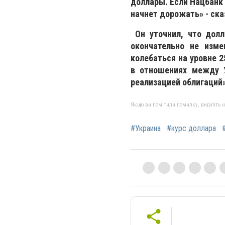
доллары. Если Нацбанк 
начнет дорожать» - ска
Он уточнил, что долл
окончательно не изме
колебаться на уровне 2
в отношениях между У
реализацией облигаций
Якщо ви помітили помилку, виділіть нео
#Украина
#курс доллара