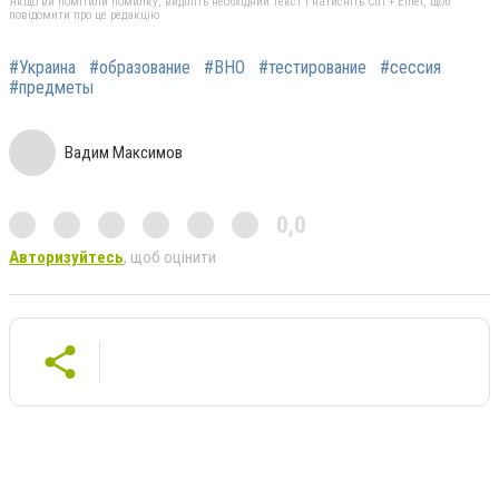
Якщо ви помітили помилку, виділіть необхідний текст і натисніть Ctrl + Enter, щоб
повідомити про це редакцію
#Украина
#образование
#ВНО
#тестирование
#сессия
#предметы
Вадим Максимов
0,0
Авторизуйтесь
, щоб оцінити