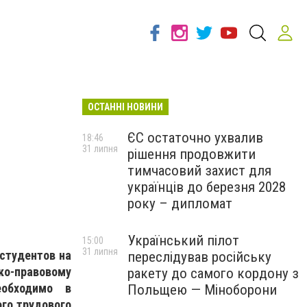
ОСТАННІ НОВИНИ
ЄС остаточно ухвалив
18:46
31 липня
рішення продовжити
тимчасовий захист для
українців до березня 2028
року – дипломат
Український пілот
15:00
31 липня
 студентов на
переслідував російську
ко-правовому
ракету до самого кордону з
еобходимо в
Польщею — Міноборони
го трудового