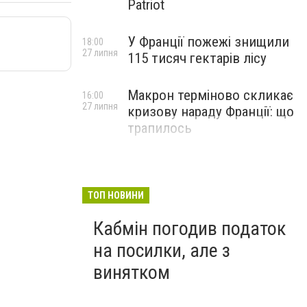
Patriot
У Франції пожежі знищили
18:00
27 липня
115 тисяч гектарів лісу
Макрон терміново скликає
16:00
27 липня
кризову нараду Франції: що
трапилось
ТОП НОВИНИ
Кабмін погодив податок
на посилки, але з
винятком