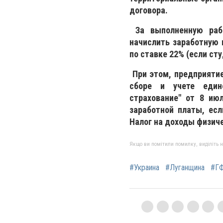
договора.
За выполненную рабо
начислить заработную 
по ставке 22% (если ст
При этом, предприятие
сборе и учете едино
страхование" от 8 ию
заработной платы, ес
Налог на доходы физиче
Якщо ви помітили помилку, виділіть нео
#Украина
#Луганщина
#Г