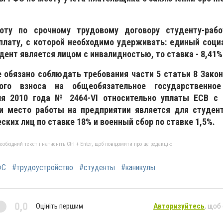
ту по срочному трудовому договору студенту-рабо
плату, с которой необходимо удерживать: единый соци
удент является лицом с инвалидностью, то ставка - 8,41%
 обязано соблюдать требования части 5 статьи 8 Закон
го взноса на общеобязательное государственное
ля 2010 года № 2464-VI относительно уплаты ЕСВ с
ли место работы на предприятии является для студен
ских лиц по ставке 18% и военный сбор по ставке 1,5%.
бхідний текст і натисніть Ctrl + Enter, щоб повідомити про це редакцію
ФС
#трудоустройство
#студенты
#каникулы
0,0
Оцініть першим
Авторизуйтесь
, щоб