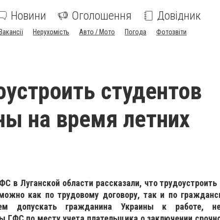
Новини
Оголошення
Довідник
Вакансії
Нерухомість
Авто / Мото
Погода
Фотозвіти
оустроить студентов
ы на время летних
ФС в Луганской области рассказали, что трудоустроить
можно как по трудовому договору, так и по гражданс
ем допускать гражданина Украины к работе, н
ы ГФС по месту учета плательщика о заключении срочно