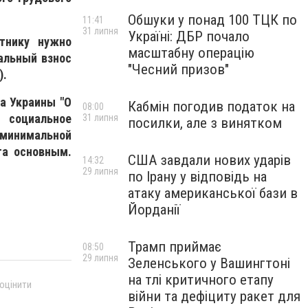
Обшуки у понад 100 ТЦК по
11:41
31 липня
Україні: ДБР почало
тнику нужно
масштабну операцію
альный взнос
"Чесний призов"
).
а Украины "О
Кабмін погодив податок на
08:00
 социальное
31 липня
посилки, але з винятком
 минимальной
та основным.
США завдали нових ударів
14:32
29 липня
по Ірану у відповідь на
атаку американської бази в
Йорданії
Трамп приймає
08:50
29 липня
Зеленського у Вашингтоні
на тлі критичного етапу
 оцінити
війни та дефіциту ракет для