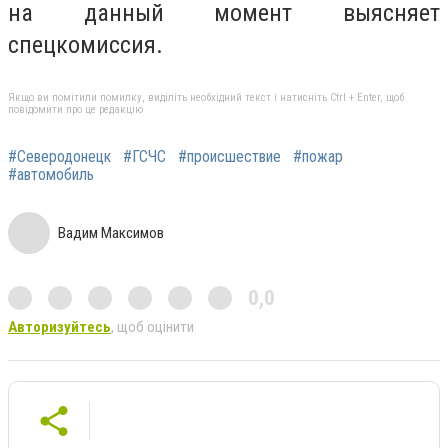
на данный момент выясняет
спецкомиссия.
Якщо ви помітили помилку, виділіть необхідний текст і натисніть Ctrl + Enter, щоб
повідомити про це редакцію
#Северодонецк
#ГСЧС
#происшествие
#пожар
#автомобиль
Вадим Максимов
0,0
Авторизуйтесь
, щоб оцінити