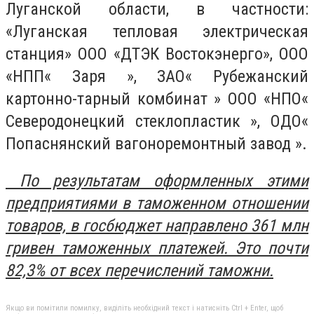
Луганской области, в частности:
«Луганская тепловая электрическая
станция» ООО «ДТЭК Востокэнерго», ООО
«НПП« Заря », ЗАО« Рубежанский
картонно-тарный комбинат » ООО «НПО«
Северодонецкий стеклопластик », ОДО«
Попаснянский вагоноремонтный завод ».
По результатам оформленных этими
предприятиями в таможенном отношении
товаров, в госбюджет направлено 361 млн
гривен таможенных платежей. Это почти
82,3% от всех перечислений таможни.
Якщо ви помітили помилку, виділіть необхідний текст і натисніть Ctrl + Enter, щоб