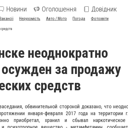
Новини
Оголошення
Довідник
Вакансії
Нерухомість
Авто / Мото
Погода
Фотозвіти
 средств
нске неоднократно
осужден за продажу
еских средств
аседания, обвинительной стороной доказано, что неодн
ротяжении января-февраля 2017 года на территории г.
конно приобретал, хранил и сбывал наркотическое
 и психотропное вещество - метамфетамин, сообщает