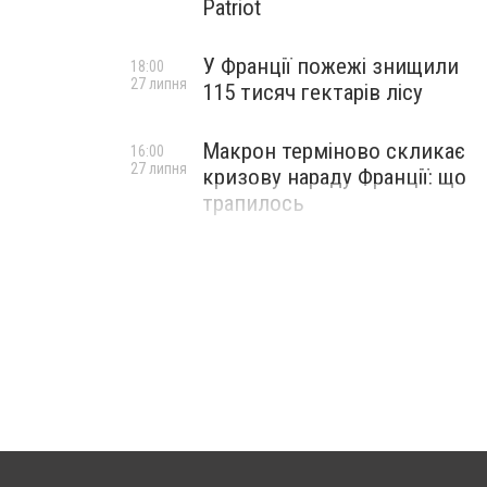
Patriot
У Франції пожежі знищили
18:00
27 липня
115 тисяч гектарів лісу
Макрон терміново скликає
16:00
27 липня
кризову нараду Франції: що
трапилось