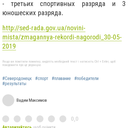
- третьих спортивных разряда и 3
юношеских разряда.
http://sed-rada.gov.ua/novini-
mista/zmagannya-rekordi-nagorodi_30-05-
2019
Якщо ви помітили помилку, виділіть необхідний текст і натисніть Ctrl + Enter, щоб
повідомити про це редакцію
#Северодонецк
#спорт
#плавание
#победители
#результаты
Вадим Максимов
0,0
Авторизуйтесь
, щоб оцінити