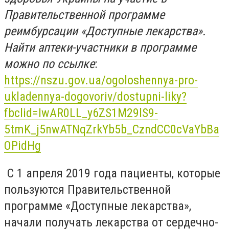
Правительственной программе
реимбурсации «Доступные лекарства».
Найти аптеки-участники в программе
можно по ссылке
:
https://nszu.gov.ua/ogoloshennya-pro-
ukladennya-dogovoriv/dostupni-liky?
fbclid=IwAR0LL_y6ZS1M29lS9-
5tmK_j5nwATNqZrkYb5b_CzndCC0cVaYbBa
OPidHg
С 1 апреля 2019 года пациенты, которые
пользуются Правительственной
программе «Доступные лекарства»,
начали получать лекарства от сердечно-