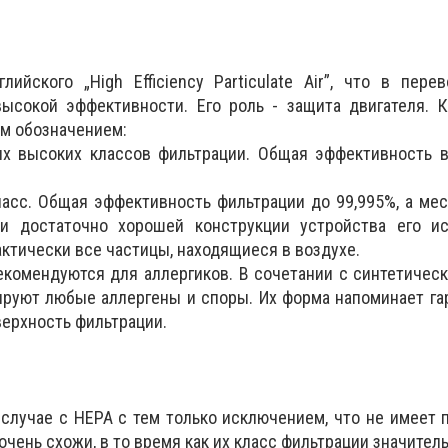
ийского „High Efficiency Particulate Air”, что в пере
ысокой эффективности. Его роль - защита двигателя. К
м обозначением:
ых высоких классов фильтрации. Общая эффективность в
асс. Общая эффективность фильтрации до 99,995%, а мес
ри достаточно хорошей конструкции устройства его ис
ктически все частицы, находящиеся в воздухе.
екомендуются для аллергиков. В сочетании с синтетиче
руют любые аллергены и споры. Их форма напоминает га
верхность фильтрации.
в случае с HEPA с тем только исключением, что не имеет 
очень схожи, в то время как их класс фильтрации значител