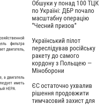
Обшуки у понад 100 ТЦК
по Україні: ДБР почало
масштабну операцію
"Чесний призов"
озяйственной
Український пілот
ель фильтра
переслідував російську
ет двигатель,
ракету до самого
кордону з Польщею —
Міноборони
, а двигатель
следует иметь
ЄС остаточно ухвалив
ный НЕРА.
рішення продовжити
тимчасовий захист для