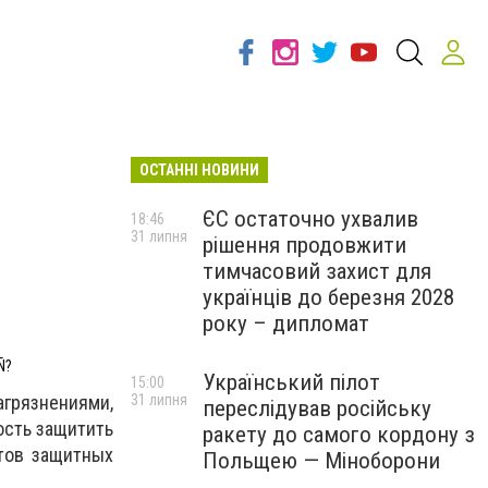
ОСТАННІ НОВИНИ
ЄС остаточно ухвалив
18:46
31 липня
рішення продовжити
тимчасовий захист для
українців до березня 2028
року – дипломат
Ñ?
Український пілот
15:00
агрязнениями,
31 липня
переслідував російську
ость защитить
ракету до самого кордону з
нтов защитных
Польщею — Міноборони