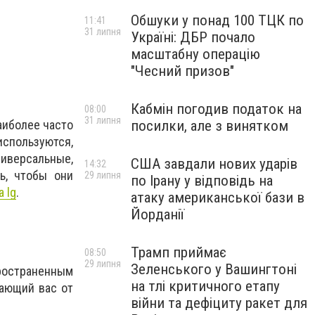
Обшуки у понад 100 ТЦК по
11:41
31 липня
Україні: ДБР почало
масштабну операцію
"Чесний призов"
Кабмін погодив податок на
08:00
31 липня
наиболее часто
посилки, але з винятком
спользуются,
ниверсальные,
США завдали нових ударів
14:32
ь, чтобы они
29 липня
по Ірану у відповідь на
 lg
.
атаку американської бази в
Йорданії
Трамп приймає
08:50
29 липня
Зеленського у Вашингтоні
пространенным
на тлі критичного етапу
щающий вас от
війни та дефіциту ракет для