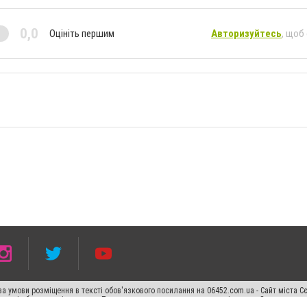
0,0
Оцініть першим
Авторизуйтесь
, щоб
а умови розміщення в тексті обов'язкового посилання на 06452.com.ua - Сайт міста С
 тексті або в якості джерела. Порушення виняткових прав переслідується Законом.