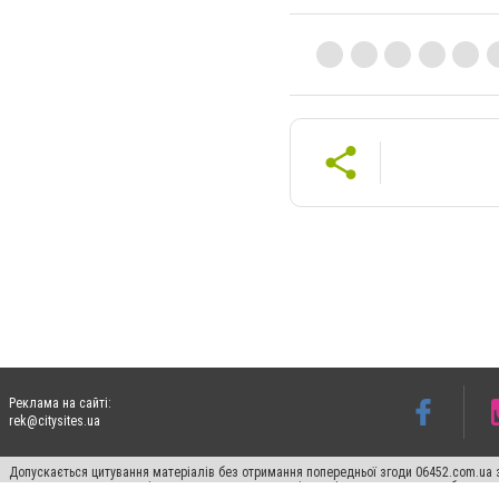
Реклама на сайті:
rek@citysites.ua
Допускається цитування матеріалів без отримання попередньої згоди 06452.com.ua з
для пошукових систем гіперпосилання на цитовані статті не нижче другого абзацу в