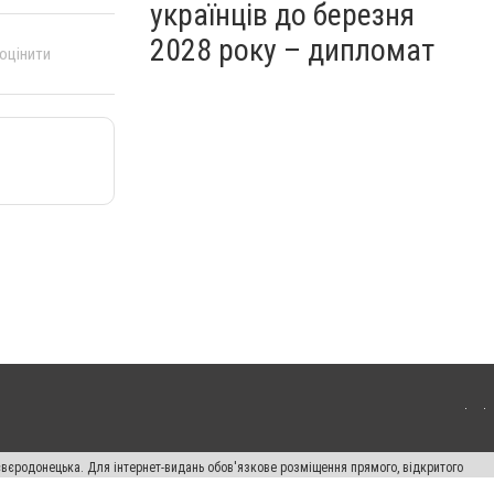
українців до березня
2028 року – дипломат
 оцінити
євєродонецька. Для інтернет-видань обов'язкове розміщення прямого, відкритого