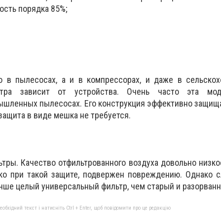
ость порядка 85%;
о в пылесосах, а и в компрессорах, и даже в сельскох
ьтра зависит от устройства. Очень часто эта мод
ышленных пылесосах. Его конструкция эффективно защища
защита в виде мешка не требуется.
тры. Качество отфильтрованного воздуха довольно низкое
ько при такой защите, подвержен повреждению. Однако 
Лучше целый универсальный фильтр, чем старый и разорван
бхідний текст і натисніть Ctrl + Enter, щоб повідомити про це редакцію