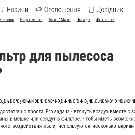
Новини
Оголошення
Довідник
Вакансії
Нерухомість
Авто / Мото
Погода
Фотозвіти
льтр для пылесоса
?
 Ð¿Ð¾ Ð·Ð°Ð¿ÑÐ¾ÑÑ ÐÐ°ÐºÐ¾Ð¹ ÑÐ¸Ð»ÑÑÑ Ð´Ð»Ñ Ð¿ÑÐ»ÐµÑÐ¾ÑÐ° Ð²ÑÐ±ÑÐ°Ñ
остаточно проста. Его задача - втянуть воздух вместе с з
аны в мешке или осядут в фильтре. Чтобы иметь возможн
дного воздействия пыли, используются несколько вариа