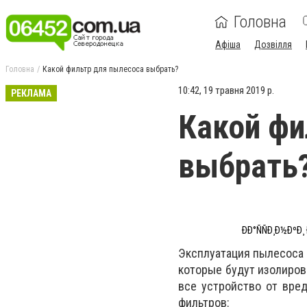
Головна
Афіша
Дозвілля
Головна
Какой фильтр для пылесоса выбрать?
10:42, 19 травня 2019 р.
РЕКЛАМА
Какой фи
выбрать
ÐÐ°ÑÑÐ¸Ð½ÐºÐ¸
Эксплуатация пылесоса д
которые будут изолиров
все устройство от вре
фильтров: