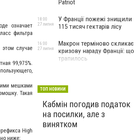
Patriot
У Франції пожежі знищили
18:00
27 липня
воде означает
115 тисяч гектарів лісу
ласс фильтра
Макрон терміново скликає
16:00
 этом случае
27 липня
кризову нараду Франції: що
трапилось
тная 99,975%.
пользующего,
скими мешками
ТОП НОВИНИ
рмошку. Такая
Кабмін погодив податок
на посилки, але з
винятком
префикса High
ьно ниже: