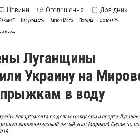
Новини
Оголошення
Довідник
Вакансії
Нерухомість
Авто / Мото
Погода
Фотозвіти
ам в воду
ены Луганщины
или Украину на Миров
 прыжкам в воду
ужбы департамента по делам молодежи и спорта Луганско
артовал заключительный пятый этап Мировой Серии по п
2019.