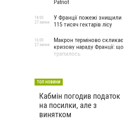
Patriot
У Франції пожежі знищили
18:00
27 липня
115 тисяч гектарів лісу
Макрон терміново скликає
16:00
27 липня
кризову нараду Франції: що
трапилось
ТОП НОВИНИ
Кабмін погодив податок
на посилки, але з
винятком