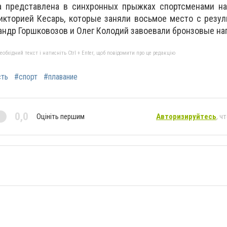
представлена ​​в синхронных прыжках спортсменами на
кторией Кесарь, которые заняли восьмое место с резул
андр Горшковозов и Олег Колодий завоевали бронзовые на
бхідний текст і натисніть Ctrl + Enter, щоб повідомити про це редакцію
сть
#спорт
#плавание
0,0
Оцініть першим
Авторизируйтесь
, ч