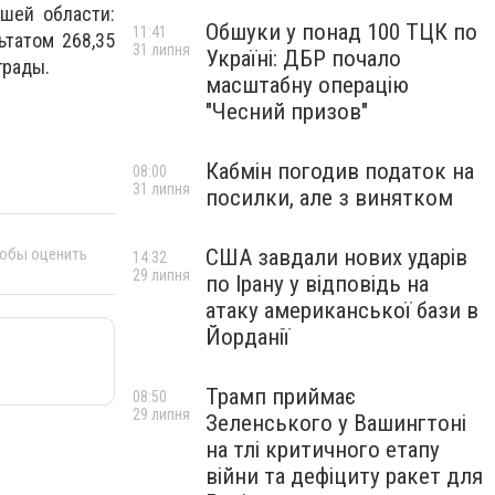
шей области:
Обшуки у понад 100 ТЦК по
11:41
ьтатом 268,35
31 липня
Україні: ДБР почало
грады.
масштабну операцію
"Чесний призов"
Кабмін погодив податок на
08:00
31 липня
посилки, але з винятком
тобы оценить
США завдали нових ударів
14:32
29 липня
по Ірану у відповідь на
атаку американської бази в
Йорданії
Трамп приймає
08:50
29 липня
Зеленського у Вашингтоні
на тлі критичного етапу
війни та дефіциту ракет для