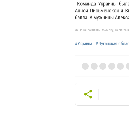
Команда Украины была 
Анной Письменской и Ви
балла. А мужчины Алекс
Якщо ви помітили помилку, виділіть нео
#Украина
#Луганская обла