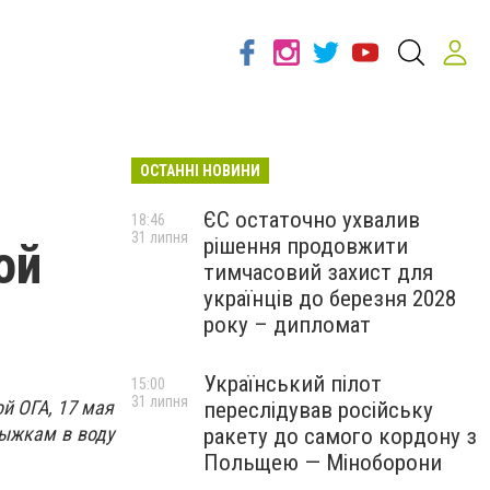
ОСТАННІ НОВИНИ
ЄС остаточно ухвалив
18:46
31 липня
рішення продовжити
ой
тимчасовий захист для
українців до березня 2028
року – дипломат
Український пілот
15:00
31 липня
й ОГА, 17 мая
переслідував російську
рыжкам в воду
ракету до самого кордону з
Польщею — Міноборони