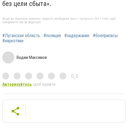
без цели сбыта».
Якщо ви помітили помилку, виділіть необхідний текст і натисніть Ctrl + Enter, щоб
повідомити про це редакцію
#Луганская область
#полиция
#задержание
#боеприпасы
#наркотики
Вадим Максимов
0,0
Авторизуйтесь
, щоб оцінити