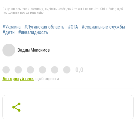
Якщо ви помітили помилку, виділіть необхідний текст і натисніть Ctrl + Enter, щоб
повідомити про це редакцію
#Украина
#Луганская область
#ОГА
#социальные службы
#дети
#инвалидность
Вадим Максимов
0,0
Авторизуйтесь
, щоб оцінити