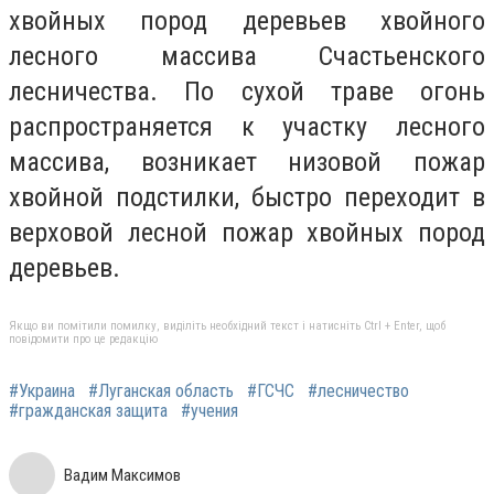
хвойных пород деревьев хвойного
лесного массива Счастьенского
лесничества. По сухой траве огонь
распространяется к участку лесного
массива, возникает низовой пожар
хвойной подстилки, быстро переходит в
верховой лесной пожар хвойных пород
деревьев.
Якщо ви помітили помилку, виділіть необхідний текст і натисніть Ctrl + Enter, щоб
повідомити про це редакцію
#Украина
#Луганская область
#ГСЧС
#лесничество
#гражданская защита
#учения
Вадим Максимов