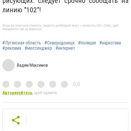
рисующих: следует срочно сообщать на
линию "102"!
Якщо ви помітили помилку, виділіть необхідний текст і натисніть Ctrl + Enter, щоб
повідомити про це редакцію
#Луганская область
#Северодонецк
#полиция
#наркотики
#реклама
#мессенджер
#интернет
Вадим Максимов
0,0
Авторизуйтесь
, щоб оцінити