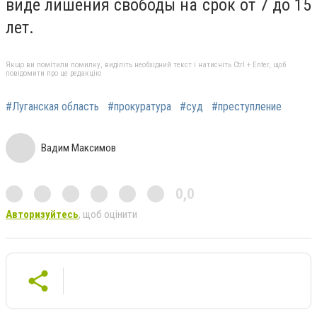
виде лишения свободы на срок от 7 до 15
лет.
Якщо ви помітили помилку, виділіть необхідний текст і натисніть Ctrl + Enter, щоб
повідомити про це редакцію
#Луганская область
#прокуратура
#суд
#преступление
Вадим Максимов
0,0
Авторизуйтесь
, щоб оцінити