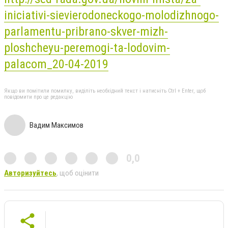
iniciativi-sievierodoneckogo-molodizhnogo-
parlamentu-pribrano-skver-mizh-
ploshcheyu-peremogi-ta-lodovim-
palacom_20-04-2019
Якщо ви помітили помилку, виділіть необхідний текст і натисніть Ctrl + Enter, щоб
повідомити про це редакцію
Вадим Максимов
0,0
Авторизуйтесь
, щоб оцінити