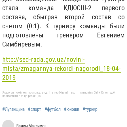
стала команда КДЮСШ-2 первого
состава, обыграв второй состав со
счетом (0:1). К турниру команды были
подготовлены тренером Евгением
Симбиревым.
http://sed-rada.gov.ua/novini-
mista/zmagannya-rekordi-nagorodi_18-04-
2019
Якщо ви помітили помилку, виділіть необхідний текст і натисніть Ctrl + Enter, щоб
повідомити про це редакцію
#Луганщина
#спорт
#футбол
#юноши
#турнир
Вадим Максимов