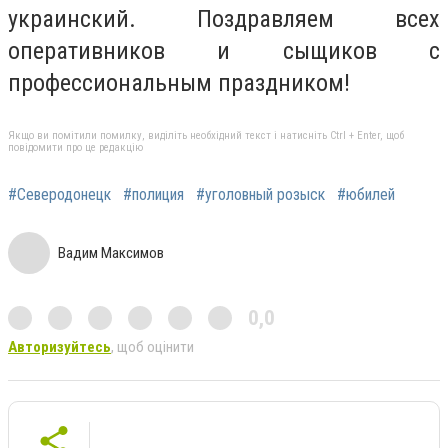
украинский. Поздравляем всех
оперативников и сыщиков с
профессиональным праздником!
Якщо ви помітили помилку, виділіть необхідний текст і натисніть Ctrl + Enter, щоб
повідомити про це редакцію
#Северодонецк
#полиция
#уголовный розыск
#юбилей
Вадим Максимов
0,0
Авторизуйтесь
, щоб оцінити