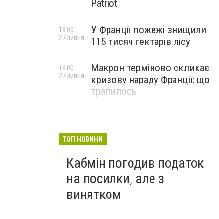
Patriot
У Франції пожежі знищили
18:00
27 липня
115 тисяч гектарів лісу
Макрон терміново скликає
16:00
27 липня
кризову нараду Франції: що
трапилось
ТОП НОВИНИ
Кабмін погодив податок
на посилки, але з
винятком