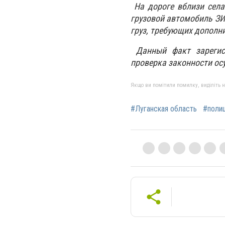
На дороге вблизи села
грузовой автомобиль ЗИ
груз, требующих дополн
Данный факт зарегист
проверка законности ос
Якщо ви помітили помилку, виділіть нео
#Луганская область
#поли