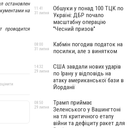
л остановлен
Обшуки у понад 100 ТЦК по
11:41
окументами на
31 липня
Україні: ДБР почало
масштабну операцію
"Чесний призов"
т проводится
Кабмін погодив податок на
08:00
31 липня
посилки, але з винятком
США завдали нових ударів
14:32
29 липня
по Ірану у відповідь на
атаку американської бази в
 оцінити
Йорданії
Трамп приймає
08:50
29 липня
Зеленського у Вашингтоні
на тлі критичного етапу
війни та дефіциту ракет для