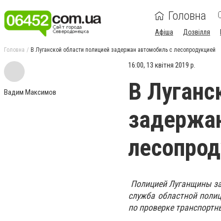
Головна
Афіша
Дозвілля
Головна
В Луганской области полицией задержан автомобиль с лесопродукцией
16:00, 13 квітня 2019 р.
В Луганс
Вадим Максимов
задержан
лесопрод
Полицией Луганщины зад
служба областной полиц
по проверке транспортн