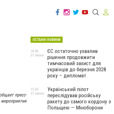
ОСТАННІ НОВИНИ
ЄС остаточно ухвалив
18:46
31 липня
рішення продовжити
тимчасовий захист для
українців до березня 2028
року – дипломат
Український пілот
15:00
31 липня
общает пресс-
переслідував російську
т мероприятия
ракету до самого кордону з
Польщею — Міноборони