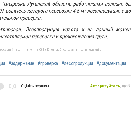
 Чмыровка Луганской области, работниками полиции бы
Л, водитель которого перевозил 4,5 м³ лесопродукции с д
ительной проверки.
рирован. Лесопродукция изъята и на данный момен
уществляемой перевозки и происхождения груза.
бхідний текст і натисніть Ctrl + Enter, щоб повідомити про це редакцію
ция
#задержание
#проверка
#лесопродукция
#документация
0,0
Оцініть першим
Авторизуйтесь
, щоб