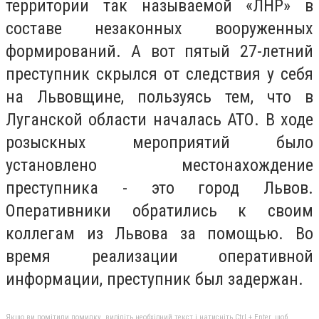
территории так называемой «ЛНР» в
составе незаконных вооруженных
формирований. А вот пятый 27-летний
преступник скрылся от следствия у себя
на Львовщине, пользуясь тем, что в
Луганской области началась АТО. В ходе
розыскных мероприятий было
установлено местонахождение
преступника - это город Львов.
Оперативники обратились к своим
коллегам из Львова за помощью. Во
время реализации оперативной
информации, преступник был задержан.
Якщо ви помітили помилку, виділіть необхідний текст і натисніть Ctrl + Enter, щоб