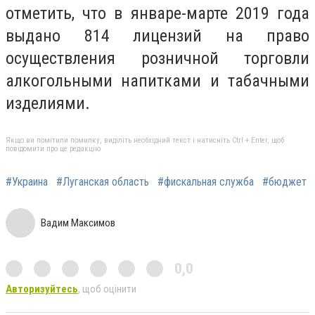
отметить, что в январе-марте 2019 года
выдано 814 лицензий на право
осуществления розничной торговли
алкогольными напитками и табачными
изделиями.
Якщо ви помітили помилку, виділіть необхідний текст і натисніть Ctrl + Enter, щоб
повідомити про це редакцію
#Украина
#Луганская область
#фискальная служба
#бюджет
Вадим Максимов
0,0
Авторизуйтесь
, щоб оцінити