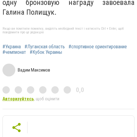
одну бронзовую награду завоевала
Галина Полищук.
Якщо ви помітили помилку, виділіть необхідний текст і натисніть Ctrl + Enter, щоб
повідомити про це редакцію
#Украина
#Луганская область
#спортивное ориентирование
#чемпионат
#Кубок Украины
Вадим Максимов
0,0
Авторизуйтесь
, щоб оцінити