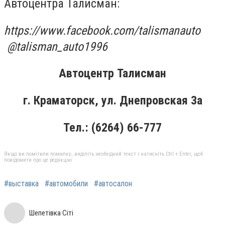
Автоцентра Талисман:
https://www.facebook.com/talismanauto
@talisman_auto1996
Автоцентр Талисман
г. Краматорск, ул. Днепровская 3а
Тел.: (6264) 66-777
Якщо ви помітили помилку, виділіть необхідний текст і натисніть Ctrl + Enter, щоб
повідомити про це редакцію
#выставка
#автомобили
#автосалон
Шепетівка Сіті