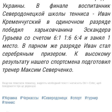
Украины. В финале воспитанник
Северодонецкой школы тенниса - Иван
Кременчугский в одиночном разряде
победил харьковчанина Эскандера
Гурьева со счетом 6:1 1:6 6:4 и занял 1
место. В парном же разряде Иван стал
серебряным призером. К высокому
результату нашего спортсмена подготовил
тренер Максим Северченко.
Якщо ви помітили помилку, виділіть необхідний текст і натисніть Ctrl + Enter, щоб
повідомити про це редакцію
#Украина
#Черкассы
#Северодонецк
#спорт
#турнир
#теннис