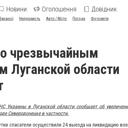
Новини
Оголошення
Довідник
Вакансії
Нерухомість
Авто / Мото
Погода
Фотозвіти
по чрезвычайным
м Луганской области
т
ЧС Украины в Луганской области сообщает об увеличени
оде Северодонецке в частности.
тки спасатели осуществили 24 выезда на ликвидацию воз