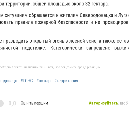
ой территории, общей площадью около 32 гектара.
 ситуациям обращается к жителям Северодонецка и Луга
людать правила пожарной безопасности и не провоциров
т разводить открытый огонь в лесной зоне, а также остав
янистой подстилке. Категорически запрещено выжи
бхідний текст і натисніть Ctrl + Enter, щоб повідомити про це редакцію
родонецк
#ГСЧС
#пожар
#территория
0,0
Оцініть першим
Авторизуйтесь
, щоб