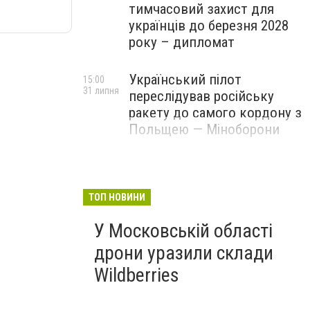
тимчасовий захист для
українців до березня 2028
року – дипломат
Український пілот
15:00
31 липня
переслідував російську
ракету до самого кордону з
Польщею — Міноборони
ТОП НОВИНИ
У Московській області
дрони уразили склади
Wildberries