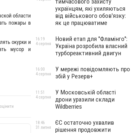
тимчасового захисту
українцям, які ухиляються
від військового обов'язку:
нской области
як це працюватиме
ать пожары в
Новий етап для "Фламінго":
16:19
лять окурки и
4 серпня
Україна розробила власний
гать мусор и
турбореактивний двигун
У мережі повідомляють про
16:00
4 серпня
збій у Резерв+
У Московській області
11:51
4 серпня
дрони уразили склади
Wildberries
 оцінити
ЄС остаточно ухвалив
18:46
31 липня
рішення продовжити