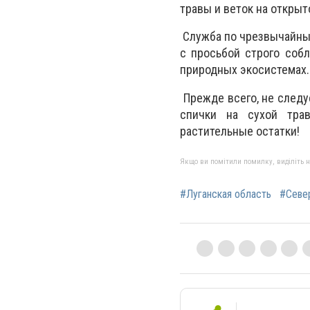
травы и веток на открыт
Служба по чрезвычайным
с просьбой строго соб
природных экосистемах.
Прежде всего, не следуе
спички на сухой трав
растительные остатки!
Якщо ви помітили помилку, виділіть нео
#Луганская область
#Севе