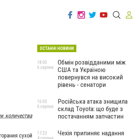
ОСТАННІ НОВИНИ
Обмін розвідданими між
18:00
6 серпня
США та Україною
повернувся на високий
рівень - сенатори
Російська атака знищила
16:03
6 серпня
склад Toyota: що буде з
и количества
постачанням запчастин
Чехія припиняє надання
17:23
горания сухой
4 серпня