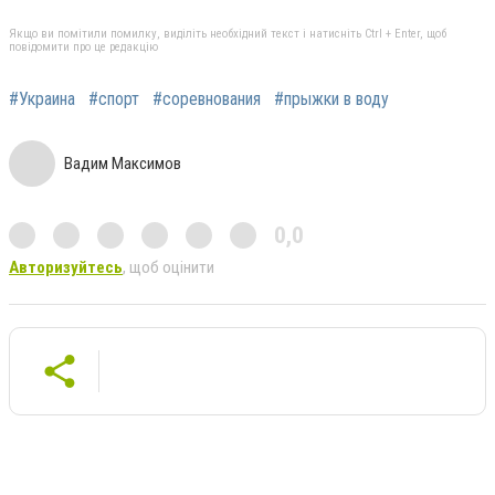
Якщо ви помітили помилку, виділіть необхідний текст і натисніть Ctrl + Enter, щоб
повідомити про це редакцію
#Украина
#спорт
#соревнования
#прыжки в воду
Вадим Максимов
0,0
Авторизуйтесь
, щоб оцінити