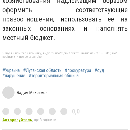
хозяйствования надлежащим образом
оформить соответствующие
правоотношения, использовать ее на
законных основаниях и наполнять
местный бюджет.
Якщо ви помітили помилку, виділіть необхідний текст і натисніть Ctrl + Enter, щоб
повідомити про це редакцію
#Украина
#Луганская область
#прокуратура
#суд
#нарушение
#территориальная община
Вадим Максимов
0,0
Авторизуйтесь
, щоб оцінити