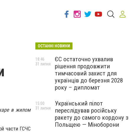
ОСТАННІ НОВИНИ
ЄС остаточно ухвалив
18:46
31 липня
рішення продовжити
и
тимчасовий захист для
українців до березня 2028
року – дипломат
Український пілот
15:00
31 липня
жаре в жилом
переслідував російську
ракету до самого кордону з
Польщею — Міноборони
ой части ГСЧС