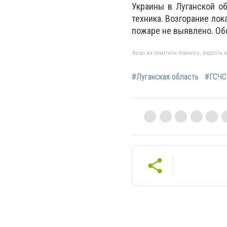
Украины в Луганской об
техника. Возгорание лок
пожаре не выявлено. Об
Якщо ви помітили помилку, виділіть нео
#Луганская область
#ГСЧС