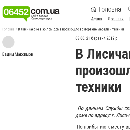
Головна
Афіша
Дозвілля
Головна
В Лисичанске в жилом доме произошло возгорание мебели и техники
08:00, 21 березня 2019 р.
В Лисича
Вадим Максимов
произошл
техники
По данным Службы спа
доме по адресу: г. Лисич
По прибытию к месту вы