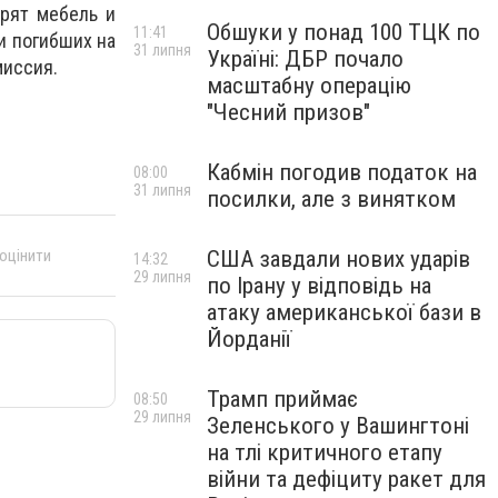
орят мебель и
Обшуки у понад 100 ТЦК по
11:41
и погибших на
31 липня
Україні: ДБР почало
миссия.
масштабну операцію
"Чесний призов"
Кабмін погодив податок на
08:00
31 липня
посилки, але з винятком
 оцінити
США завдали нових ударів
14:32
29 липня
по Ірану у відповідь на
атаку американської бази в
Йорданії
Трамп приймає
08:50
29 липня
Зеленського у Вашингтоні
на тлі критичного етапу
війни та дефіциту ракет для