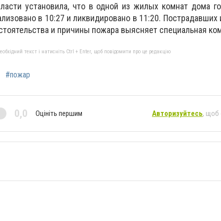
ласти установила, что в одной из жилых комнат дома г
ализовано в 10:27 и ликвидировано в 11:20. Пострадавших 
стоятельства и причины пожара выясняет специальная ко
бхідний текст і натисніть Ctrl + Enter, щоб повідомити про це редакцію
#пожар
0,0
Оцініть першим
Авторизуйтесь
, щоб