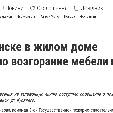
Новини
Оголошення
Довідник
Вакансії
Нерухомість
Авто / Мото
Погода
Фотозвіти
нске в жилом доме
о возгорание мебели 
сения на телефонную линию поступило сообщение о по
анск, ул. Курячего.
зова, команда 9-ой Государственной пожарно-спасательн