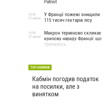
Patriot
У Франції пожежі знищили
18:00
27 липня
115 тисяч гектарів лісу
Макрон терміново скликає
16:00
27 липня
кризову нараду Франції: що
трапилось
ТОП НОВИНИ
Кабмін погодив податок
на посилки, але з
винятком