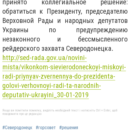
принято коллегиальное решение:
обратиться к Президенту, председателю
Верховной Рады и народных депутатов
Украины по предупреждению
незаконного и бессмысленного
рейдерского захвата Северодонецка.
http://sed-rada.gov.ua/novini-
mista/vikonkom-sievierodoneckoyi-miskoyi-
radi-priynyav-zvernennya-do-prezidenta-
golovi-verhovnoyi-radi-ta-narodnih-
deputativ-ukrayini_30-01-2019
Якщо ви помітили помилку, виділіть необхідний текст і натисніть Ctrl + Enter, щоб
повідомити про це редакцію
#Северодонецк
#горсовет
#решения