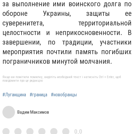
за выполнение ими воинского долга по
обороне Украины, защиты ее
суверенитета, территориальной
целостности и неприкосновенности. В
завершении, по традиции, участники
мероприятия почтили память погибших
пограничников минутой молчания.
Якщо ви помітили помилку, виділіть необхідний текст і натисніть Ctrl + Enter, щоб
повідомити про це редакцію
#Луганщина
#граница
#новобранцы
Вадим Максимов
0,0