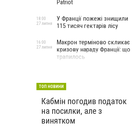
Patriot
У Франції пожежі знищили
18:00
27 липня
115 тисяч гектарів лісу
Макрон терміново скликає
16:00
27 липня
кризову нараду Франції: що
трапилось
ТОП НОВИНИ
Кабмін погодив податок
на посилки, але з
винятком