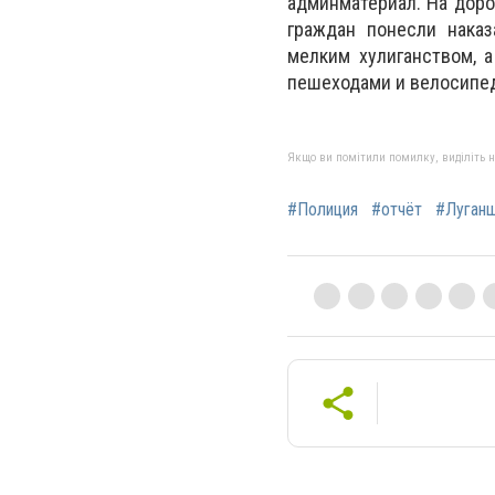
админматериал. На доро
граждан понесли наказ
мелким хулиганством, 
пешеходами и велосипе
Якщо ви помітили помилку, виділіть нео
#Полиция
#отчёт
#Луган