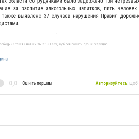
гах области сотрудниками было задержано три нетрезвых
ание за распитие алкогольных напитков, пять человек 
а также выявлено 37 случаев нарушения Правил дорожн
дистами.
бхідний текст і натисніть Ctrl + Enter, щоб повідомити про це редакцію
щина
0,0
Оцініть першим
Авторизуйтесь
, щоб