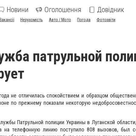
Новини
Оголошення
Довідник
Вакансії
Нерухомість
Авто / Мото
Погода
Фотозвіти
ужба патрульной поли
рует
года не отличилась спокойствием и образцом обществен
ионе по прежнему показали некоторую недобросовестнос
ужбы Патрульной полиции Украины в Луганской области,
а на телефонную линию поступило 808 вызовов, был с