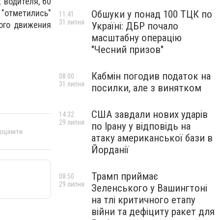
 водителя, 60
"отметились"
Обшуки у понад 100 ТЦК по
11:41
31 липня
ого движения
Україні: ДБР почало
масштабну операцію
"Чесний призов"
Кабмін погодив податок на
08:00
31 липня
посилки, але з винятком
США завдали нових ударів
14:32
29 липня
по Ірану у відповідь на
 оцінити
атаку американської бази в
Йорданії
Трамп приймає
08:50
29 липня
Зеленського у Вашингтоні
на тлі критичного етапу
війни та дефіциту ракет для