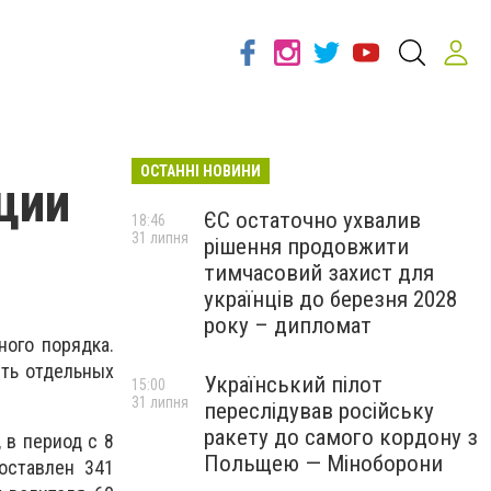
ОСТАННІ НОВИНИ
ции
ЄС остаточно ухвалив
18:46
31 липня
рішення продовжити
тимчасовий захист для
українців до березня 2028
року – дипломат
ного порядка.
ть отдельных
Український пілот
15:00
31 липня
переслідував російську
ракету до самого кордону з
 в период с 8
Польщею — Міноборони
оставлен 341