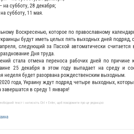
– на субботу, 28 декабря;
 на субботу, 11 мая.
льному Воскресенью, которое по православному календар
украинцы будут иметь целых пять выходных дней подряд, с
 апреля, следующий за Пасхой автоматически считается
 празднование Дня труда.
ений стала отмена переноса рабочих дней по причине к
аине 25 декабря в этом году выпадает на среду и соо
ая неделя будет разорвана рождественским выходным.
2020 года, Украину ждут подряд четыре выходных, которы
а завершатся в среду 1 января!
бхідний текст і натисніть Ctrl + Enter, щоб повідомити про це редакцію
аина