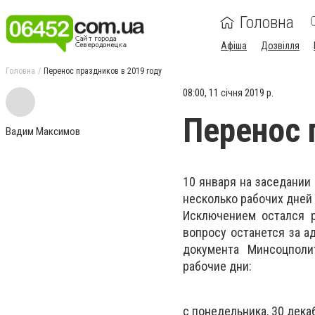
Головна
Афіша
Дозвілля
Головна
Перенос праздников в 2019 году
08:00, 11 січня 2019 р.
Перенос 
Вадим Максимов
10 января на заседании
несколько рабочих дней 
Исключением остался 
вопросу останется за а
документа Минсоцполи
рабочие дни:
с понедельника, 30 декаб