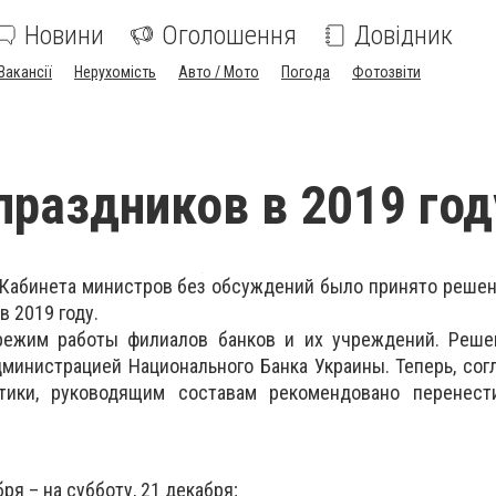
Новини
Оголошення
Довідник
Вакансії
Нерухомість
Авто / Мото
Погода
Фотозвіти
праздников в 2019 год
 Кабинета министров без обсуждений было принято реше
в 2019 году.
режим работы филиалов банков и их учреждений. Реше
дминистрацией Национального Банка Украины. Теперь, сог
тики, руководящим составам рекомендовано перенес
ря – на субботу, 21 декабря;