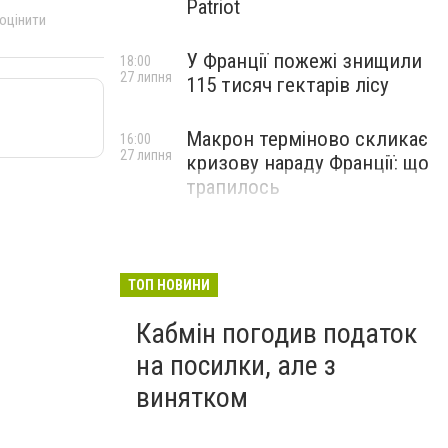
Patriot
 оцінити
У Франції пожежі знищили
18:00
27 липня
115 тисяч гектарів лісу
Макрон терміново скликає
16:00
27 липня
кризову нараду Франції: що
трапилось
ТОП НОВИНИ
Кабмін погодив податок
на посилки, але з
винятком