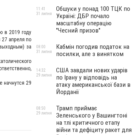
Обшуки у понад 100 ТЦК по
11:41
31 липня
Україні: ДБР почало
масштабну операцію
"Чесний призов"
ю в 2019 году
 27 апреля по
Кабмін погодив податок на
 выходным) за
08:00
31 липня
посилки, але з винятком
атолического
тветственно,
США завдали нових ударів
14:32
29 липня
по Ірану у відповідь на
е начнутся 29
атаку американської бази в
Йорданії
Трамп приймає
08:50
29 липня
Зеленського у Вашингтоні
на тлі критичного етапу
війни та дефіциту ракет для