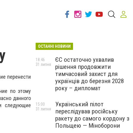
ОСТАННІ НОВИНИ
у
ЄС остаточно ухвалив
18:46
31 липня
рішення продовжити
тимчасовий захист для
ние перенести
українців до березня 2028
року – дипломат
ние по этому
ласно данного
Український пілот
15:00
ти следующие
31 липня
переслідував російську
ракету до самого кордону з
Польщею — Міноборони