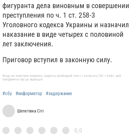
фигуранта дела виновным в совершении
преступления по ч. 1 ст. 258-3
Уголовного кодекса Украины и назначил
наказание в виде четырех с половиной
лет заключения.
Приговор вступил в законную силу.
Якщо ви помітили помилку, виділіть необхідний текст і натисніть Ctrl + Enter, щоб
повідомити про це редакцію
#сбу
#информатор
#задержание
Шепетівка Сіті
0,0