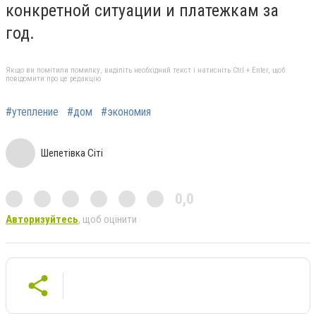
конкретной ситуации и платежкам за
год.
Якщо ви помітили помилку, виділіть необхідний текст і натисніть Ctrl + Enter, щоб
повідомити про це редакцію
#утепление
#дом
#экономия
Шепетівка Сіті
0,0
Авторизуйтесь
, щоб оцінити