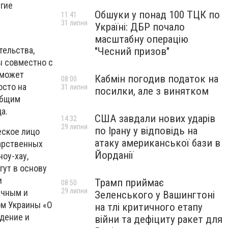
угие
Обшуки у понад 100 ТЦК по
11:41
31 липня
Україні: ДБР почало
масштабну операцію
тельства,
"Чесний призов"
ы совместно с
оможет
Кабмін погодив податок на
08:00
осто на
31 липня
посилки, але з винятком
общим
а.
США завдали нових ударів
14:32
29 липня
по Ірану у відповідь на
еское лицо
атаку американської бази в
дарственных
Йорданії
оу-хау,
гут в основу
и
Трамп приймає
08:50
29 липня
ачным и
Зеленського у Вашингтоні
ом Украины «О
на тлі критичного етапу
ждение и
війни та дефіциту ракет для