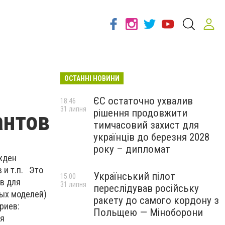
ОСТАННІ НОВИНИ
ЄС остаточно ухвалив
18:46
31 липня
рішення продовжити
антов
тимчасовий захист для
українців до березня 2028
року – дипломат
жден
 и т.п. Это
Український пілот
15:00
в для
31 липня
переслідував російську
ных моделей)
ракету до самого кордону з
риев:
Польщею — Міноборони
ая