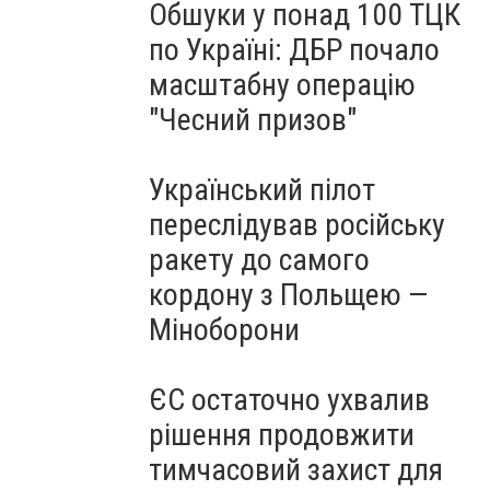
Обшуки у понад 100 ТЦК
по Україні: ДБР почало
масштабну операцію
"Чесний призов"
Український пілот
переслідував російську
ракету до самого
кордону з Польщею —
Міноборони
ЄС остаточно ухвалив
рішення продовжити
тимчасовий захист для