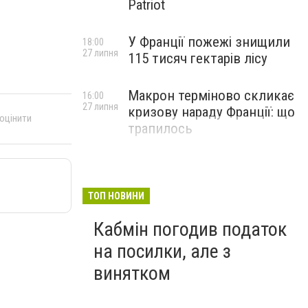
Patriot
У Франції пожежі знищили
18:00
27 липня
115 тисяч гектарів лісу
Макрон терміново скликає
16:00
27 липня
кризову нараду Франції: що
 оцінити
трапилось
ТОП НОВИНИ
Кабмін погодив податок
на посилки, але з
винятком