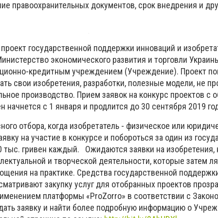
чие правоохранительных документов, срок внедрения и др
проект государственной поддержки инноваций и изобрета
инистерство экономического развития и торговли Украин
ационно-кредитным учреждением (Учреждение). Проект п
ть свои изобретения, разработки, полезные модели, не пр
альное производство. Прием заявок на конкурс проектов с 
 начнется с 1 января и продлится до 30 сентября 2019 год
ного отбора, когда изобретатель - физическое или юридич
явку на участие в конкурсе и побороться за один из госу
0 тыс. гривен каждый. Ожидаются заявки на изобретения, н
лектуальной и творческой деятельности, которые затем ля
ощения на практике. Средства государственной поддержк
сматривают закупку услуг для отобранных проектов прозр
именением платформы «ProZorro» в соответствии с Закон
одать заявку и найти более подробную информацию о Учре