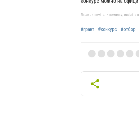
конкурс можно на офици
Якщо ви помітили помилку, виділіть нео
#грант
#конкурс
#отбор