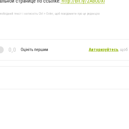
альной странице по ссылке:
http://bit.ly/2AbUDXl
бхідний текст і натисніть Ctrl + Enter, щоб повідомити про це редакцію
0,0
Оцініть першим
Авторизуйтесь
, щоб