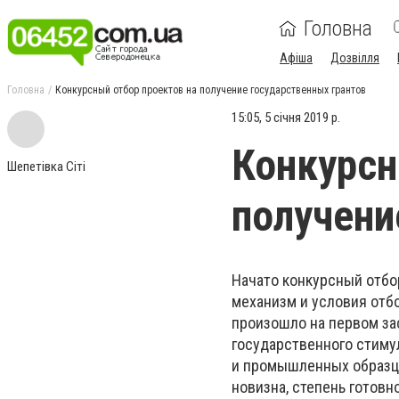
Головна
Афіша
Дозвілля
Головна
Конкурсный отбор проектов на получение государственных грантов
15:05, 5 січня 2019 р.
Конкурсн
Шепетівка Сіті
получени
Начато конкурсный отбо
механизм и условия отбо
произошло на первом за
государственного стиму
и промышленных образцо
новизна, степень готов