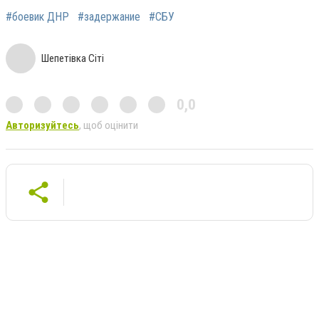
#боевик ДНР
#задержание
#СБУ
Шепетівка Сіті
0,0
Авторизуйтесь
, щоб оцінити