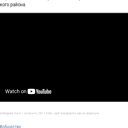
ого района.
бхідний текст і натисніть Ctrl + Enter, щоб повідомити про це редакцію
#общество