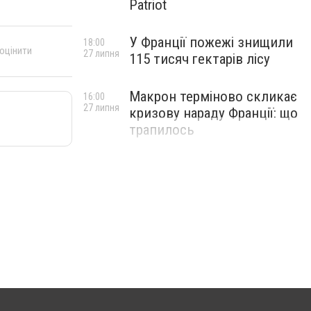
Patriot
У Франції пожежі знищили
18:00
 оцінити
27 липня
115 тисяч гектарів лісу
Макрон терміново скликає
16:00
27 липня
кризову нараду Франції: що
трапилось