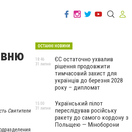
ОСТАННІ НОВИНИ
овню
ЄС остаточно ухвалив
18:46
31 липня
рішення продовжити
тимчасовий захист для
українців до березня 2028
року – дипломат
Український пілот
15:00
31 липня
переслідував російську
сть Святителя
ракету до самого кордону з
Польщею — Міноборони
одразделения