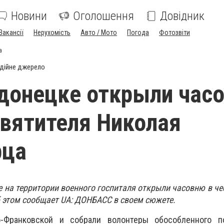
Новини
Оголошення
Довідник
Вакансії
Нерухомість
Авто / Мото
Погода
Фотозвіти
а
дійне джерело
донецке открыли час
Святителя Николая
рца
е на территории военного госпиталя открыли часовню в че
 этом сообщает UA: ДОНБАСС в своем сюжете.
-Франковской и собрали волонтеры обособленного п