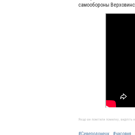
самообороны Верховинск
Якщо ви помітили помилку, виділіть нео
#Северодонецк
#часовня