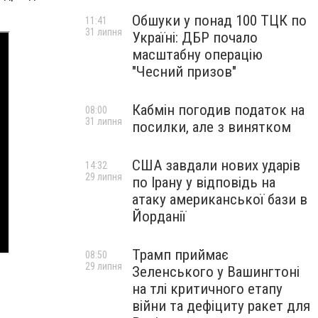
Обшуки у понад 100 ТЦК по
11:41
31 липня
Україні: ДБР почало
масштабну операцію
"Чесний призов"
Кабмін погодив податок на
08:00
31 липня
посилки, але з винятком
США завдали нових ударів
14:32
29 липня
по Ірану у відповідь на
атаку американської бази в
Йорданії
Трамп приймає
08:50
29 липня
Зеленського у Вашингтоні
на тлі критичного етапу
війни та дефіциту ракет для