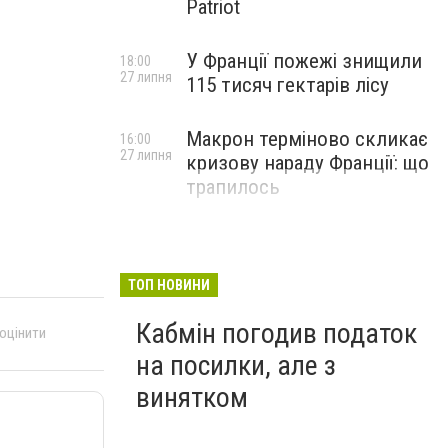
Patriot
У Франції пожежі знищили
18:00
27 липня
115 тисяч гектарів лісу
Макрон терміново скликає
16:00
27 липня
кризову нараду Франції: що
трапилось
ТОП НОВИНИ
Кабмін погодив податок
 оцінити
на посилки, але з
винятком