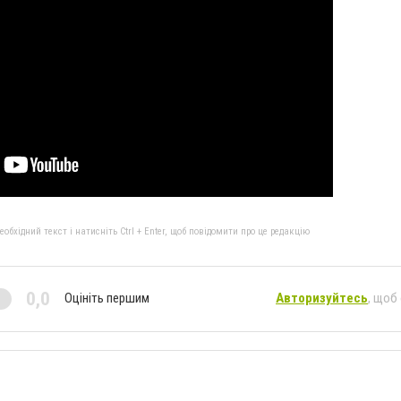
бхідний текст і натисніть Ctrl + Enter, щоб повідомити про це редакцію
0,0
Оцініть першим
Авторизуйтесь
, щоб