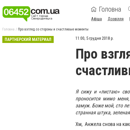
Головна
Афіша
Дозвілля
Головна
Про взгляд со стороны и счастливые моменты
11:00, 5 грудня 2018 р.
ПАРТНЕРСКИЙ МАТЕРИАЛ
Про взгл
счастли
Я сижу и «листаю» сво
проносится мимо меня,
замуж. Боже мой, сто лет
странная штука, зеленая
Хм, Анжела снова на как