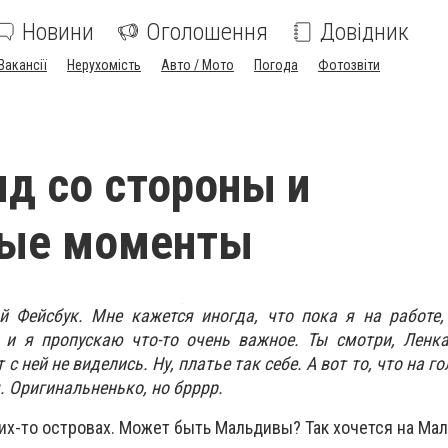
Новини
Оголошення
Довідник
Вакансії
Нерухомість
Авто / Мото
Погода
Фотозвіти
яд со стороны и
вые моменты
й Фейсбук. Мне кажется иногда, что пока я на работе,
 и я пропускаю что-то очень важное. Ты смотри, Ленк
 с ней не виделись. Ну, платье так себе. А вот то, что на го
. Оригинальненько, но брррр.
их-то островах. Может быть Мальдивы? Так хочется на Мал