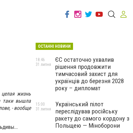
ОСТАННІ НОВИНИ
ЄС остаточно ухвалив
18:46
31 липня
рішення продовжити
тимчасовий захист для
українців до березня 2028
року – дипломат
 целая жизнь
а таки вышла
Український пілот
15:00
лове, - вообще
31 липня
переслідував російську
ракету до самого кордону з
Польщею — Міноборони
ьдивы...