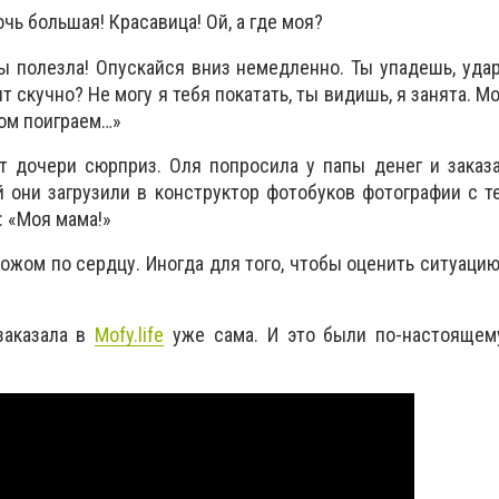
очь большая! Красавица! Ой, а где моя?
ты полезла! Опускайся вниз немедленно. Ты упадешь, уда
 скучно? Не могу я тебя покатать, ты видишь, я занята. Мо
том поиграем…»
т дочери сюрприз. Оля попросила у папы денег и заказ
й они загрузили в конструктор фотобуков фотографии с т
: «Моя мама!»
ножом по сердцу. Иногда для того, чтобы оценить ситуацию
заказала в
Mofy.life
уже сама. И это были по-настоящем