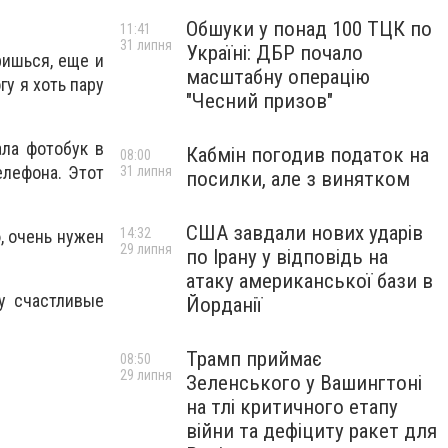
Обшуки у понад 100 ТЦК по
11:41
31 липня
Україні: ДБР почало
ришься, еще и
масштабну операцію
гу я хоть пару
"Чесний призов"
ала фотобук в
Кабмін погодив податок на
08:00
елефона. Этот
31 липня
посилки, але з винятком
США завдали нових ударів
14:32
, очень нужен
29 липня
по Ірану у відповідь на
атаку американської бази в
у счастливые
Йорданії
Трамп приймає
08:50
29 липня
Зеленського у Вашингтоні
на тлі критичного етапу
війни та дефіциту ракет для