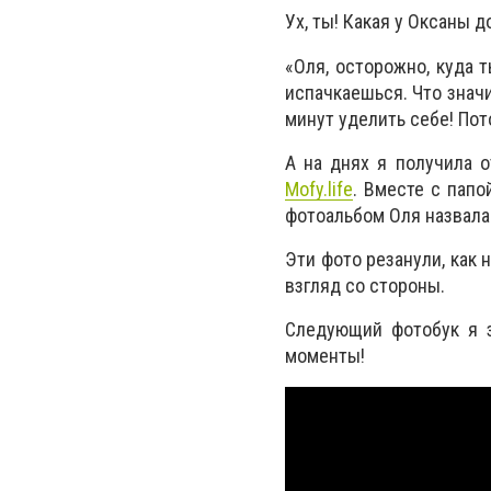
Ух, ты! Какая у Оксаны д
«Оля, осторожно, куда 
испачкаешься. Что значит
минут уделить себе! По
А на днях я получила о
Mofy.life
. Вместе с папо
фотоальбом Оля назвала
Эти фото резанули, как 
взгляд со стороны.
Следующий фотобук я 
моменты!