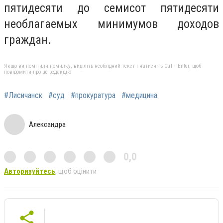
пятидесяти до семисот пятидесяти
необлагаемых минимумов доходов
граждан.
Якщо ви помітили помилку, виділіть необхідний текст і натисніть Ctrl + Enter, щоб
повідомити про це редакцію
#Лисичанск
#суд
#прокуратура
#медицина
Александра
0,0
Авторизуйтесь
, щоб оцінити