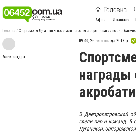
Головна
Афіша
Дозвілля
Головна
Спортсмены Луганщины привезли награды с соревнований по акробатичес
09:40, 26 листопада 2018 р.
Спортсм
Александра
награды 
акробати
В Днепропетровской об
среди пар и команд. В 
Луганской, Запорожской