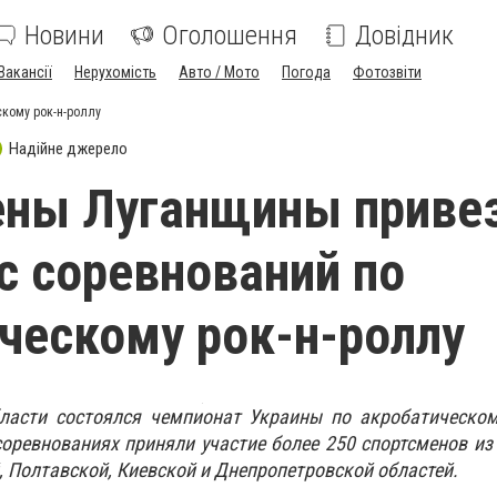
Новини
Оголошення
Довідник
Вакансії
Нерухомість
Авто / Мото
Погода
Фотозвіти
кому рок-н-роллу
Надійне джерело
ены Луганщины приве
с соревнований по
ческому рок-н-роллу
ласти состоялся чемпионат Украины по акробатическому
соревнованиях приняли участие более 250 спортсменов из
, Полтавской, Киевской и Днепропетровской областей.