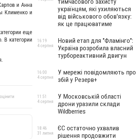
тимчасового захисту
Карпов и Анна
українцям, які ухиляються
ны Клименко и
від військового обов'язку:
як це працюватиме
категории еще
. В категории
Новий етап для "Фламінго":
16:19
4 серпня
Україна розробила власний
турбореактивний двигун
я.
У мережі повідомляють про
16:00
4 серпня
збій у Резерв+
У Московській області
 оцінити
11:51
4 серпня
дрони уразили склади
Wildberries
ЄС остаточно ухвалив
18:46
31 липня
рішення продовжити