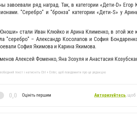
ы завоевали ряд наград. Так, в категории «Дети-D» Егор 
ионами. "Серебро" и "бронза" категории «Дети-S» у Ари
Юноши» стали Иван Клюйко и Арина Клименко, в этой же 
ла "серебро" – Александр Косолапов и София Бондаренко
оевали София Якимова и Карина Якимова.
менов Алексей Фоменко, Яна Зозуля и Анастасия Козубска
бхідний текст і натисніть Ctrl + Enter, щоб повідомити про це редакцію
0,0
Оцініть першим
Авторизуйтесь
, щоб