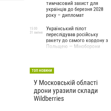
тимчасовий захист для
українців до березня 2028
року – дипломат
Український пілот
15:00
31 липня
переслідував російську
ракету до самого кордону з
Польщею — Міноборони
ТОП НОВИНИ
У Московській області
дрони уразили склади
Wildberries