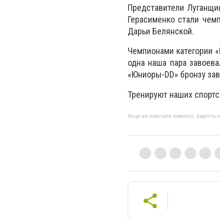
Представители Луганщин
Герасименко стали чемп
Дарьи Белянской.
Чемпионами категории «
одна наша пара завоева
«Юниоры-DD» бронзу зав
Тренируют наших спортс
Якщо ви помітили помилку, виділіть нео