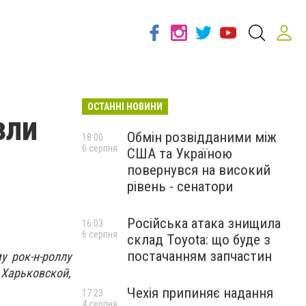
ОСТАННІ НОВИНИ
зли
Обмін розвідданими між
18:00
6 серпня
США та Україною
повернувся на високий
рівень - сенатори
Російська атака знищила
16:03
6 серпня
склад Toyota: що буде з
постачанням запчастин
 рок-н-роллу
 Харьковской,
Чехія припиняє надання
17:23
4 серпня