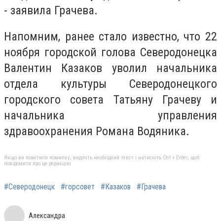
- заявила Грачева.
Напомним, ранее стало известно, что 22
ноября городской голова Северодонецка
Валентин Казаков уволил начальника
отдела культуры Северодонецкого
городского совета Татьяну Грачеву и
начальника управления
здравоохранения Романа Водяника.
Якщо ви помітили помилку, виділіть необхідний текст і натисніть Ctrl + Enter, щоб
повідомити про це редакцію
#Северодонецк
#горсовет
#Казаков
#Грачева
Александра